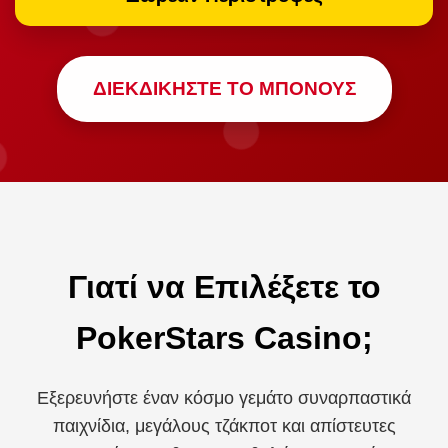
ΔΙΕΚΔΙΚΉΣΤΕ ΤΟ ΜΠΌΝΟΥΣ
Γιατί να Επιλέξετε το
PokerStars Casino;
Εξερευνήστε έναν κόσμο γεμάτο συναρπαστικά
παιχνίδια, μεγάλους τζάκποτ και απίστευτες