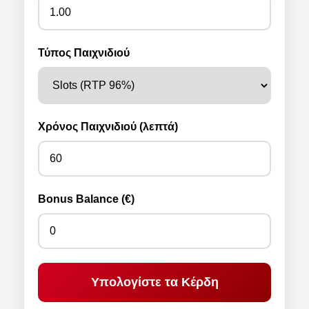
Τύπος Παιχνιδιού
Χρόνος Παιχνιδιού (λεπτά)
Bonus Balance (€)
Υπολογίστε τα Κέρδη