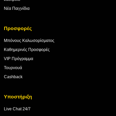
Νέα Παιχνίδια
Προσφορές
Μπόνους Καλωσορίσματος
Καθημερινές Προσφορές
VIP Πρόγραμμα
Τουρνουά
Cashback
Υποστήριξη
Live Chat 24/7