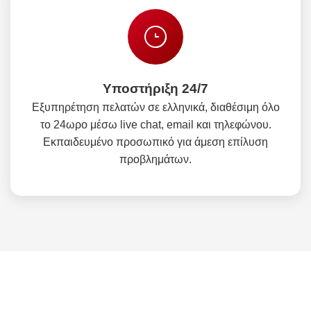
Υποστήριξη 24/7
Εξυπηρέτηση πελατών σε ελληνικά, διαθέσιμη όλο
το 24ωρο μέσω live chat, email και τηλεφώνου.
Εκπαιδευμένο προσωπικό για άμεση επίλυση
προβλημάτων.