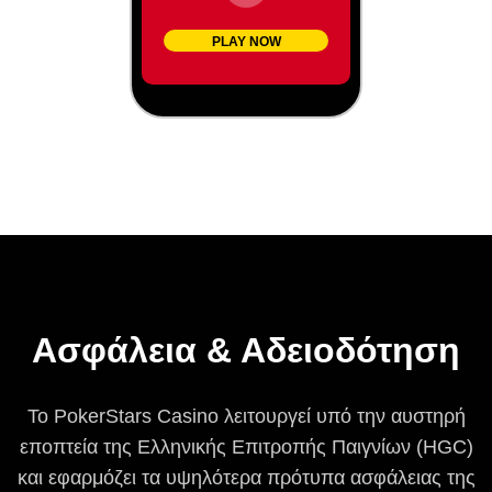
PLAY NOW
Ασφάλεια & Αδειοδότηση
Το PokerStars Casino λειτουργεί υπό την αυστηρή
εποπτεία της Ελληνικής Επιτροπής Παιγνίων (HGC)
και εφαρμόζει τα υψηλότερα πρότυπα ασφάλειας της