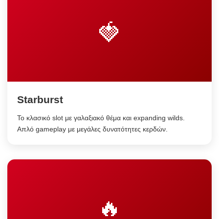
🍓
Starburst
Το κλασικό slot με γαλαξιακό θέμα και expanding wilds.
Απλό gameplay με μεγάλες δυνατότητες κερδών.
🔥