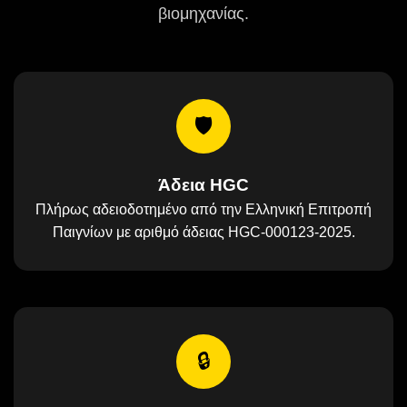
βιομηχανίας.
🛡️
Άδεια HGC
Πλήρως αδειοδοτημένο από την Ελληνική Επιτροπή
Παιγνίων με αριθμό άδειας HGC-000123-2025.
🔒