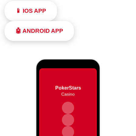
📱 IOS APP
🤖 ANDROID APP
PokerStars
Casino