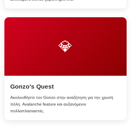
💎
Gonzo's Quest
Ακολουθήστε τον Gonzo στην αναζήτηση για την χρυσή
πόλη. Avalanche feature και αυξανόμενοι
πολλαπλασιαστές.